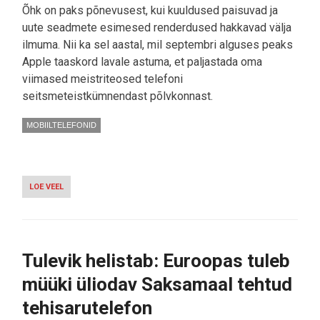
Õhk on paks põnevusest, kui kuuldused paisuvad ja
uute seadmete esimesed renderdused hakkavad välja
ilmuma. Nii ka sel aastal, mil septembri alguses peaks
Apple taaskord lavale astuma, et paljastada oma
viimased meistriteosed telefoni
seitsmeteistkümnendast põlvkonnast.
MOBIILTELEFONID
LOE VEEL
-
MIDA
OODATA
APPLE
´I
ESITLUSELT:
Tulevik helistab: Euroopas tuleb
KAS
IPHONE
müüki üliodav Saksamaal tehtud
17
TULEB
tehisarutelefon
KUI