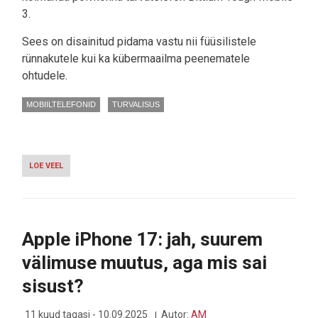
3.
Sees on disainitud pidama vastu nii füüsilistele
rünnakutele kui ka kübermaailma peenematele
ohtudele.
MOBIILTELEFONID
TURVALISUS
LOE VEEL
-
KVANTKINDLA
KRÜPTOTELEFONI
KOLMAS
PÕLVKOND
TULI
Apple iPhone 17: jah, suurem
AVALIKKUSE
ETTE
välimuse muutus, aga mis sai
sisust?
11 kuud tagasi - 10.09.2025
Autor:
AM