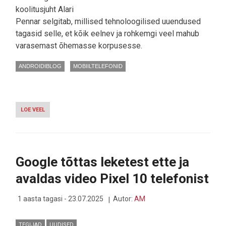
koolitusjuht Alari
Pennar selgitab, millised tehnoloogilised uuendused
tagasid selle, et kõik eelnev ja rohkemgi veel mahub
varasemast õhemasse korpusesse.
ANDROIDIBLOG
MOBIILTELEFONID
LOE VEEL
-
TELGITAGUSED:
KUIDAS
LOODI
SAMSUNGI
KÕIGE
Google tõttas leketest ette ja
ÕHEM
VOLDITAV
avaldas video Pixel 10 telefonist
TELEFON?
1 aasta tagasi - 23.07.2025
Autor:
AM
TEGIJAD
UUDISED