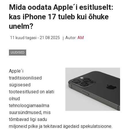
GOOGLE
Mida oodata Apple´i esitluselt:
TÕI
ILMA
kas iPhone 17 tuleb kui õhuke
SUUREMA
KÄRATA
unelm?
VÄLJA
OMA
UUE
11 kuud tagasi - 21.08.2025
Autor:
AM
PIXEL
10
SEERIA
UUDISED
Apple´i
traditsioonilised
sügisesed
tooteesitlused on alati
olnud
tehnoloogiamaailma
suursündmused, mis
tõmbavad ligi sadu
miljoneid pilke ja tekitavad ägedaid spekulatsioone.