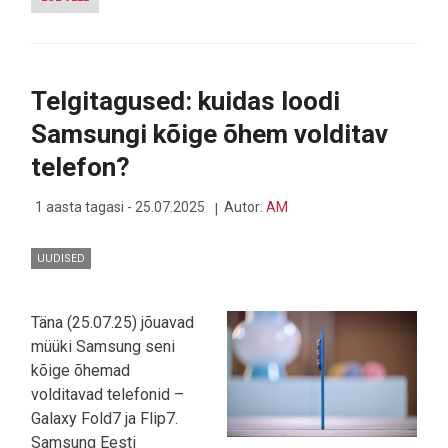
ÜLEMISTE
KESKUSES
AVATI
BALTIMAADE
SUURIMA
Telgitagused: kuidas loodi
APPLE
PREMIUM
Samsungi kõige õhem volditav
PARTNERI
UUS
telefon?
ESINDUSSALONG
1 aasta tagasi - 25.07.2025
Autor:
AM
UUDISED
Täna (25.07.25) jõuavad
müüki Samsung seni
kõige õhemad
volditavad telefonid –
Galaxy Fold7 ja Flip7.
Samsung Eesti