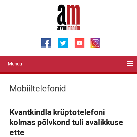
Liigu
edasi
põhisisu
juurde
Menüü
Primary
links
Kontaktid
Reklaam
Videod
Testid
Lahendused
Sõidukid
Arhiiv
English
Otsi
Mobiiltelefonid
Kvantkindla krüptotelefoni
kolmas põlvkond tuli avalikkuse
ette