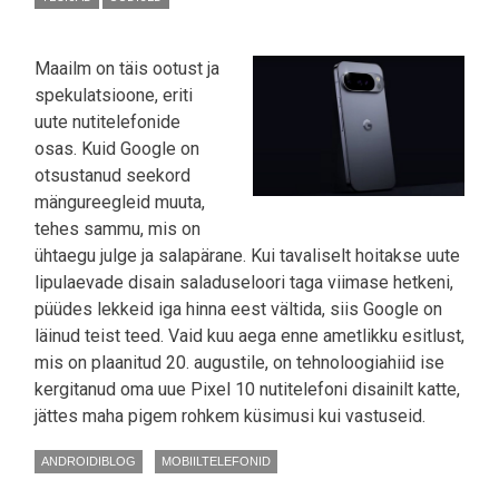
Maailm on täis ootust ja
spekulatsioone, eriti
uute nutitelefonide
osas. Kuid Google on
otsustanud seekord
mängureegleid muuta,
tehes sammu, mis on
ühtaegu julge ja salapärane. Kui tavaliselt hoitakse uute
lipulaevade disain saladuseloori taga viimase hetkeni,
püüdes lekkeid iga hinna eest vältida, siis Google on
läinud teist teed. Vaid kuu aega enne ametlikku esitlust,
mis on plaanitud 20. augustile, on tehnoloogiahiid ise
kergitanud oma uue Pixel 10 nutitelefoni disainilt katte,
jättes maha pigem rohkem küsimusi kui vastuseid.
ANDROIDIBLOG
MOBIILTELEFONID