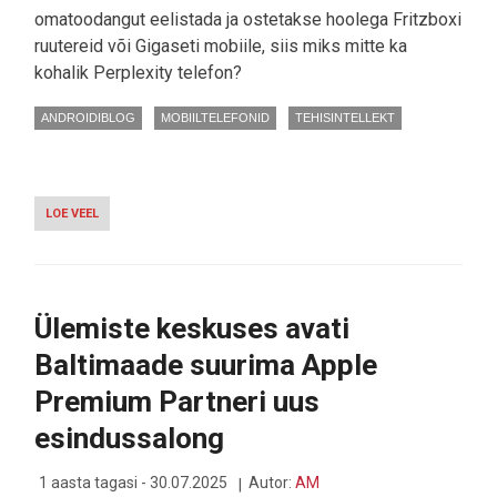
omatoodangut eelistada ja ostetakse hoolega Fritzboxi
ruutereid või Gigaseti mobiile, siis miks mitte ka
kohalik Perplexity telefon?
ANDROIDIBLOG
MOBIILTELEFONID
TEHISINTELLEKT
LOE VEEL
-
TULEVIK
HELISTAB:
EUROOPAS
TULEB
MÜÜKI
Ülemiste keskuses avati
ÜLIODAV
SAKSAMAAL
Baltimaade suurima Apple
TEHTUD
TEHISARUTELEFON
Premium Partneri uus
esindussalong
1 aasta tagasi - 30.07.2025
Autor:
AM