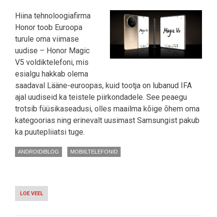
Hiina tehnoloogiafirma
Honor toob Euroopa
turule oma viimase
uudise – Honor Magic
V5 voldiktelefoni, mis
esialgu hakkab olema
saadaval Lääne-euroopas, kuid tootja on lubanud IFA
ajal uudiseid ka teistele piirkondadele. See peaegu
trotsib füüsikaseadusi, olles maailma kõige õhem oma
kategoorias ning erinevalt uusimast Samsungist pakub
ka puutepliiatsi tuge.
ANDROIDIBLOG
MOBIILTELEFONID
LOE VEEL
-
HONOR
TÕI