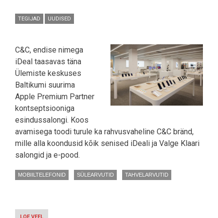
TEGIJAD
UUDISED
C&C, endise nimega
iDeal taasavas täna
Ülemiste keskuses
Baltikumi suurima
Apple Premium Partner
kontseptsiooniga
esindussalongi. Koos
avamisega toodi turule ka rahvusvaheline C&C bränd,
mille alla koondusid kõik senised iDeali ja Valge Klaari
salongid ja e-pood.
MOBIILTELEFONID
SÜLEARVUTID
TAHVELARVUTID
LOE VEEL
-