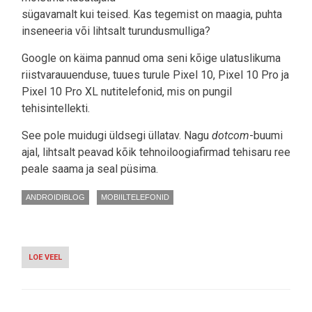
sügavamalt kui teised. Kas tegemist on maagia, puhta
inseneeria või lihtsalt turundusmulliga?
Google on käima pannud oma seni kõige ulatuslikuma
riistvarauuenduse, tuues turule Pixel 10, Pixel 10 Pro ja
Pixel 10 Pro XL nutitelefonid, mis on pungil
tehisintellekti.
See pole muidugi üldsegi üllatav. Nagu
dotcom
-buumi
ajal, lihtsalt peavad kõik tehnoiloogiafirmad tehisaru ree
peale saama ja seal püsima.
ANDROIDIBLOG
MOBIILTELEFONID
LOE VEEL
-
SALAPÄRANE
TARK
MEES
TASKUS: