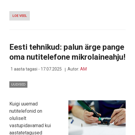
LOE VEEL
-
GOOGLE
TÕTTAS
LEKETEST
ETTE
JA
Eesti tehnikud: palun ärge pange
AVALDAS
VIDEO
oma nutitelefone mikrolaineahju!
PIXEL
10
TELEFONIST
1 aasta tagasi - 17.07.2025
Autor:
AM
UUDISED
Kuigi uuemad
nutitelefonid on
oluliselt
vastupidavamad kui
aastatetagused