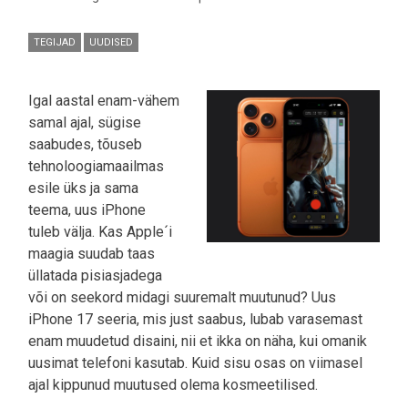
TEGIJAD
UUDISED
Igal aastal enam-vähem
samal ajal, sügise
saabudes, tõuseb
tehnoloogiamaailmas
esile üks ja sama
teema, uus iPhone
tuleb välja. Kas Apple´i
maagia suudab taas
üllatada pisiasjadega
või on seekord midagi suuremalt muutunud? Uus
iPhone 17 seeria, mis just saabus, lubab varasemast
enam muudetud disaini, nii et ikka on näha, kui omanik
uusimat telefoni kasutab. Kuid sisu osas on viimasel
ajal kippunud muutused olema kosmeetilised.