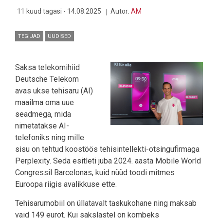
ÕHUKE
UNELM?
11 kuud tagasi - 14.08.2025
Autor:
AM
TEGIJAD
UUDISED
Saksa telekomihiid
Deutsche Telekom
avas ukse tehisaru (AI)
maailma oma uue
seadmega, mida
nimetatakse AI-
telefoniks ning mille
sisu on tehtud koostöös tehisintellekti-otsingufirmaga
Perplexity. Seda esitleti juba 2024. aasta Mobile World
Congressil Barcelonas, kuid nüüd toodi mitmes
Euroopa riigis avalikkuse ette.
Tehisarumobiil on üllatavalt taskukohane ning maksab
vaid 149 eurot. Kui sakslastel on kombeks