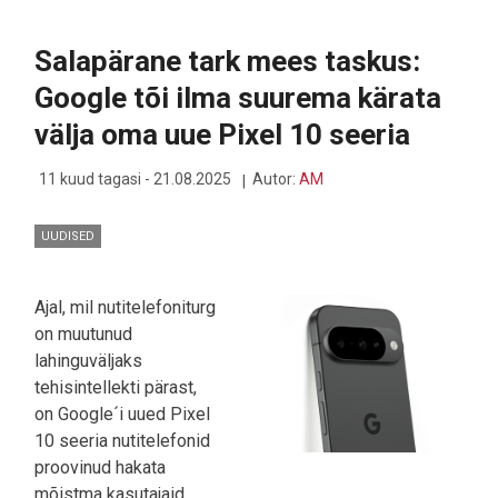
EUROOPASSE
OMA
UUSIMA
Salapärane tark mees taskus:
ÕHIMA
VOLDIKTELEFONI
Google tõi ilma suurema kärata
välja oma uue Pixel 10 seeria
11 kuud tagasi - 21.08.2025
Autor:
AM
UUDISED
Ajal, mil nutitelefoniturg
on muutunud
lahinguväljaks
tehisintellekti pärast,
on Google´i uued Pixel
10 seeria nutitelefonid
proovinud hakata
mõistma kasutajaid