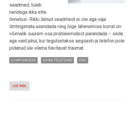
seadmed, tuleb
nendega ikka ette
õnnetusi. Rikki läinud seadmeid ei ole aga vaja
ilmtingimata asendada ning õige lähenemise korral on
võimalik suurem osa probleemidest parandada – seda
aga vaid juhul, kui tegutsetakse aegsasti ja telefon pole
pidanud üle elama hävitavat traumat.
KOMPONENDID
MOBIILTELEFONID
ÖKO
LOE VEEL
-
EESTI
TEHNIKUD:
PALUN
ÄRGE
PANGE
OMA
Pagination
NUTITELEFONE
MIKROLAINEAHJU!