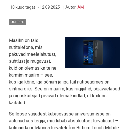
10 kuud tagasi - 12.09.2025
Autor:
AM
UUDISED
Maailm on täis
nutitelefone, mis
pakuvad meelelahutust,
suhtlust ja mugavust,
kuid on olemas ka teine
karmim maailm – see,
kus iga kõne, iga sõnum ja iga fail nutiseadmes on
sihtmärgiks. See on maailm, kus riigijuhid, sõjaväelased
ja õiguskaitsjad peavad olema kindlad, et kõik on
kaitstud.
Sellesse varjudest kubisevasse universumisse on
astunud uus tegija, mis lubab absoluutset turvalisust –
kolmanda põlvkonna turvatelefon Bittium Tough Mobile