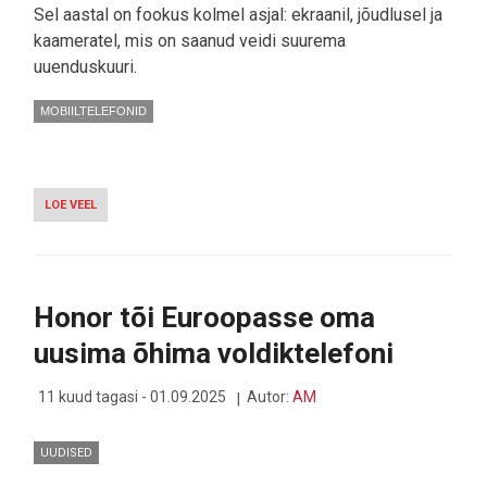
Sel aastal on fookus kolmel asjal: ekraanil, jõudlusel ja
kaameratel, mis on saanud veidi suurema
uuenduskuuri.
MOBIILTELEFONID
LOE VEEL
-
APPLE
IPHONE
17:
JAH,
SUUREM
Honor tõi Euroopasse oma
VÄLIMUSE
MUUTUS,
uusima õhima voldiktelefoni
AGA
MIS
SAI
11 kuud tagasi - 01.09.2025
Autor:
AM
SISUST?
UUDISED